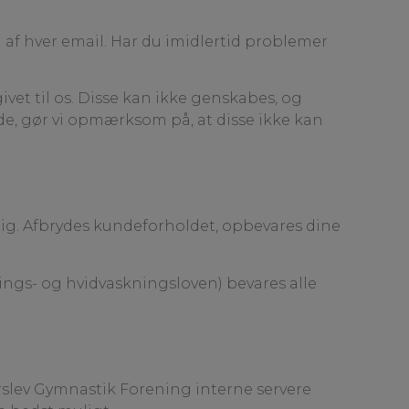
af hver email. Har du imidlertid problemer
vet til os. Disse kan ikke genskabes, og
ende, gør vi opmærksom på, at disse ikke kan
dig. Afbrydes kundeforholdet, opbevares dine
rings- og hvidvaskningsloven) bevares alle
slev Gymnastik Forening interne servere