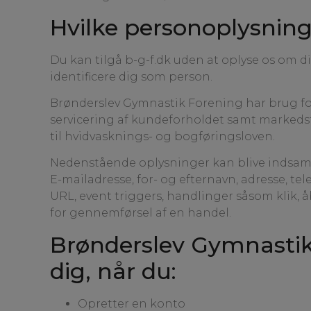
Hvilke personoplysning
Du kan tilgå b-g-f.dk uden at oplyse os om di
identificere dig som person.
Brønderslev Gymnastik Forening har brug fo
servicering af kundeforholdet samt markedsf
til hvidvasknings- og bogføringsloven.
Nedenstående oplysninger kan blive indsaml
E-mailadresse, for- og efternavn, adresse, te
URL, event triggers, handlinger såsom klik, å
for gennemførsel af en handel.
Brønderslev Gymnastik
dig, når du:
Opretter en konto