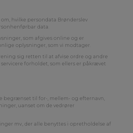
 om, hvilke persondata Brønderslev
rsonhenførbar data.
sninger, som afgives online og er
nlige oplysninger, som vi modtager.
ing sig retten til at afvise ordre og andre
rvicere forholdet, som ellers er påkrævet
 begrænset til for-, mellem- og efternavn,
ysninger, uanset om de vedrører
er mv., der alle benyttes i opretholdelse af