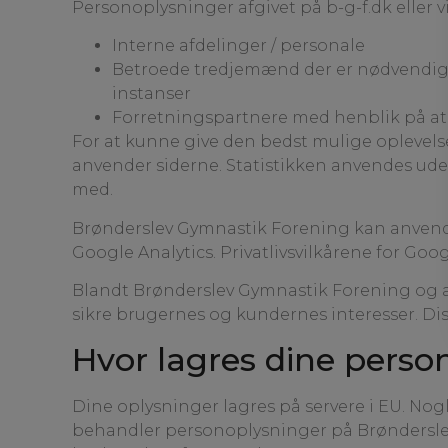
Personoplysninger afgivet på b-g-f.dk eller vi
Interne afdelinger / personale
Betroede tredjemænd der er nødvendige f
instanser
Forretningspartnere med henblik på at 
For at kunne give den bedst mulige oplevels
anvender siderne. Statistikken anvendes udelu
med.
Brønderslev Gymnastik Forening kan anvende G
Google Analytics. Privatlivsvilkårene for Goo
Blandt Brønderslev Gymnastik Forening og all
sikre brugernes og kundernes interesser. Dis
Hvor lagres dine perso
Dine oplysninger lagres på servere i EU. No
behandler personoplysninger på Brøndersle