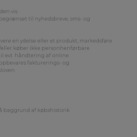
den vis
begrænset til nyhedsbreve, sms- og
ere en ydelse eller et produkt, markedsføre
/eller køber ikke personhenførbare
l evt. håndtering af online
opbevares fakturerings- og
loven.
å baggrund af købshistorik