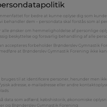
persondatapolitik
ammenfattet for bedre at kunne oplyse dig som kunde
i behandler dem – persondata skal forstås som al pe
 alle ønsker om hemmeligholdelse af personlige oply
beskyttelse og forsvarlig behandling af alle perso
n accepteres forbeholder Brønderslev Gymnastik Foren
edføre at Brønderslev Gymnastik Forening ikke kan se
bruges til at identificere personer, herunder men ikke
en fysisk adresse, e-mailadresse eller andre kontaktopl
lads.
 data som adfærd, købshistorik, økonomiske oplysning
er og Brønderslev Gymnastik Forening.