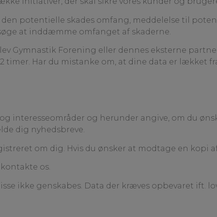
kke initiativer, der skal sikre vores kunder og bruger
den potentielle skades omfang, meddelelse til poten
forsøge at inddæmme omfanget af skaderne.
ev Gymnastik Forening eller dennes eksterne partnere
2 timer. Har du mistanke om, at dine data er lækket 
og interesseområder og herunder angive, om du ønsker
melde dig nyhedsbreve.
egistreret om dig. Hvis du ønsker at modtage en kopi a
 kontakte os.
 disse ikke genskabes. Data der kræves opbevaret ift. 