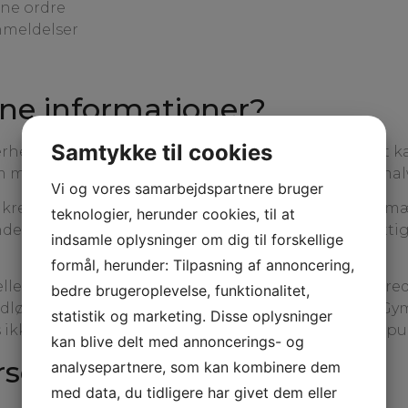
ine ordre
anmeldelser
ine informationer?
Samtykke til cookies
hedsbrister og svagheder, for at vi hurtigst muligt 
 muligt. Ligeledes scannes der regelmæssigt for mal
Vi og vores samarbejdspartnere bruger
sikrede netværk og kan kun tilgås af en begrænset 
teknologier, herunder cookies, til at
erlagt vores persondatapolitik, der sikrer dine rett
indsamle oplysninger om dig til forskellige
formål, herunder: Tilpasning af annoncering,
lle sensitive- og betalingsinformationer på krypterede
bedre brugeroplevelse, funktionalitet,
dløsere og kan ikke tilgås af hverken Brønderslev Gy
statistik og marketing. Disse oplysninger
 ikke på interne servere og behandles på intet tidsp
kan blive delt med annoncerings- og
rsonoplysninger til?
analysepartnere, som kan kombinere dem
med data, du tidligere har givet dem eller