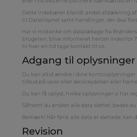
eller hos eksterne partnere iværksættes en ræ
Dette indebærer blandt andet afdækning af 
til Datatilsynet samt handlinger, der skal 
Har vi mistanke om datalækage fra Brøndersl
brugeren, blive informeret herom indenfor 7
til hver en tid tage kontakt til os.
Adgang til oplysninger
Du kan altid ændre i dine kontooplysninger 
tilbud på varer eller serviceydelser eller fra
Du kan få oplyst, hvilke oplysninger vi har r
Såfremt du ønsker alle data slettet, bedes du
Bemærk! Når først alle data er slettede, kan
Revision