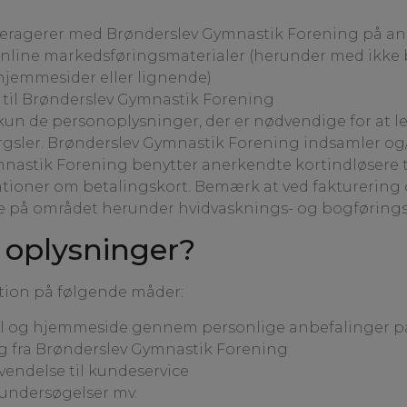
interagerer med Brønderslev Gymnastik Forening på an
 online markedsføringsmaterialer (herunder med ikke 
shjemmesider eller lignende)
 til Brønderslev Gymnastik Forening
n de personoplysninger, der er nødvendige for at lev
rgsler. Brønderslev Gymnastik Forening indsamler og
nastik Forening benytter anerkendte kortindløsere ti
ationer om betalingskort. Bemærk at ved fakturering 
e på området herunder hvidvasknings- og bogførings
 oplysninger?
tion på følgende måder:
mail og hjemmeside gennem personlige anbefalinger p
ng fra Brønderslev Gymnastik Forening
vendelse til kundeservice
eundersøgelser mv.