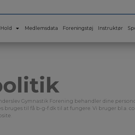
Hold
Medlemsdata
Foreningstøj
Instruktør
Sp
olitik
rønderslev Gymnastik Forening behandler dine persono
ruges til få b-g-f.dk til at fungere. Vi bruger bl.a. co
site.