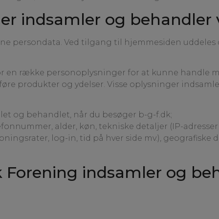
er indsamler og behandler 
ne persondata. Ved tilgang til hjemmesiden uddeles de
r en række personoplysninger for at kunne handle m
øre produkter og ydelser. Visse oplysninger indsamle
et og behandlet, når du besøger b-g-f.dk;
lefonnummer, alder, køn, tekniske detaljer (IP-adresser
bningsrater, log-in, tid på hver side mv.), geografis
 Forening indsamler og be