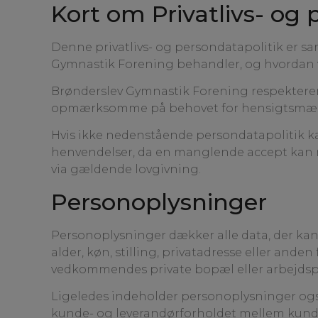
Kort om Privatlivs- og 
Denne privatlivs- og persondatapolitik er s
Gymnastik Forening behandler, og hvordan v
Brønderslev Gymnastik Forening respekterer
opmærksomme på behovet for hensigtsmæssig 
Hvis ikke nedenstående persondatapolitik ka
henvendelser, da en manglende accept kan m
via gældende lovgivning.
Personoplysninger
Personoplysninger dækker alle data, der kan 
alder, køn, stilling, privatadresse eller and
vedkommendes private bopæl eller arbejdsp
Ligeledes indeholder personoplysninger også
kunde- og leverandørforholdet mellem kund