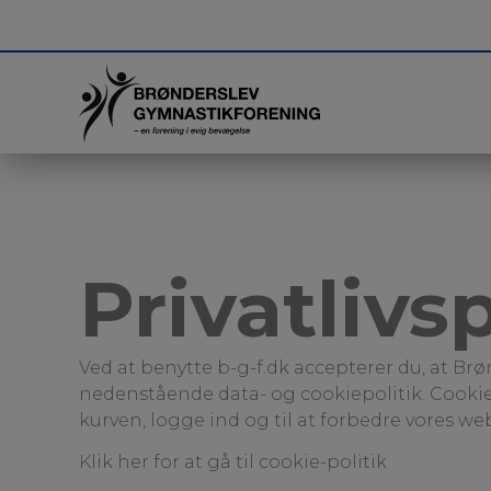
Privatlivsp
Ved at benytte b-g-f.dk accepterer du, at B
nedenstående data- og cookiepolitik. Cookies b
kurven, logge ind og til at forbedre vores web
Klik her for at gå til cookie-politik