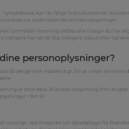
. nyhedsbreve, kan du følge instruktionerne I bunden 
 kontaktes via nedenstående kontaktoplysninger.
ev Gymnastik Forening slettes alle tilsagn du har afgi
vi tidligere har sendt dig, tidligere tilbud eller lign
dine personoplysninger?
ata så længe som nødvendigt, for at vi kan servicere 
taene.
sletning af dine data. Af anden lovgivning (hhv. bogfø
plysninger i fem år.
t alvorligt. Ved mistanke om datalækage fra Brønder