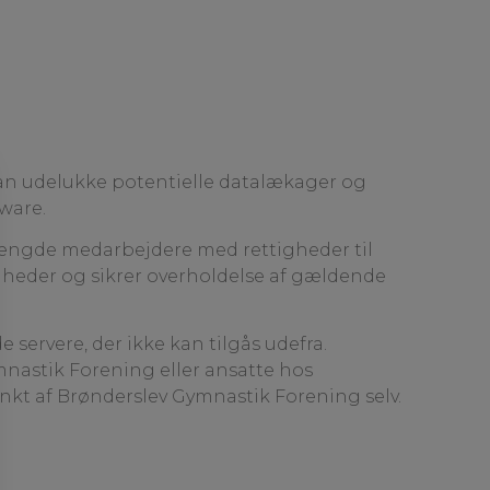
kan udelukke potentielle datalækager og
ware.
mængde medarbejdere med rettigheder til
igheder og sikrer overholdelse af gældende
 servere, der ikke kan tilgås udefra.
mnastik Forening eller ansatte hos
unkt af Brønderslev Gymnastik Forening selv.