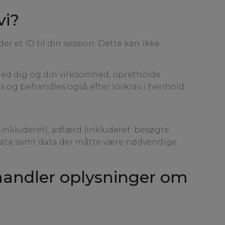
vi?
r et ID til din session. Dette kan ikke
ed dig og din virksomhed, opretholde
s og behandles også efter lovkrav i henhold
 inkluderet), adfærd (inkluderet: besøgte
ke data samt data der måtte være nødvendige
handler oplysninger om