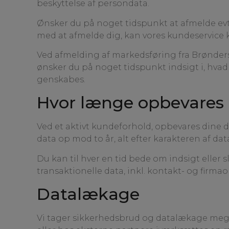
beskyttelse af persondata.
Ønsker du på noget tidspunkt at afmelde evt
med at afmelde dig, kan vores kundeservice
Ved afmelding af markedsføring fra Brøndersl
ønsker du på noget tidspunkt indsigt i, hvad 
genskabes.
Hvor længe opbevares 
Ved et aktivt kundeforhold, opbevares dine d
data op mod to år, alt efter karakteren af da
Du kan til hver en tid bede om indsigt eller 
transaktionelle data, inkl. kontakt- og firmao
Datalækage
Vi tager sikkerhedsbrud og datalækage mege